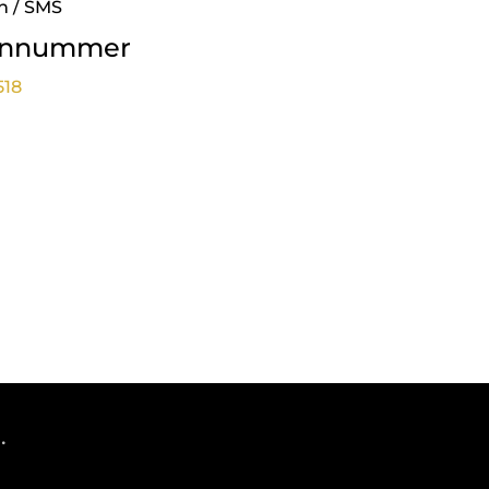
n / SMS
onnummer
518
.