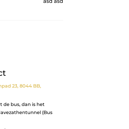
asd asd
ct
npad 23, 8044 BB,
 de bus, dan is het
Havezathentunnel (Bus