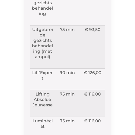
gezichts
behandel
ing
Uitgebrei
75 min
€ 93,50
de
gezichts
behandel
ing (met
ampul)
Lift’Exper
90 min
€ 126,00
t
Lifting
75 min
€ 116,00
Absolue
Jeunesse
Luminécl
75 min
€ 116,00
at