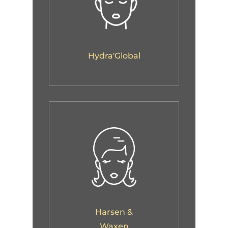
Hydra'Global
Harsen &
Waxen