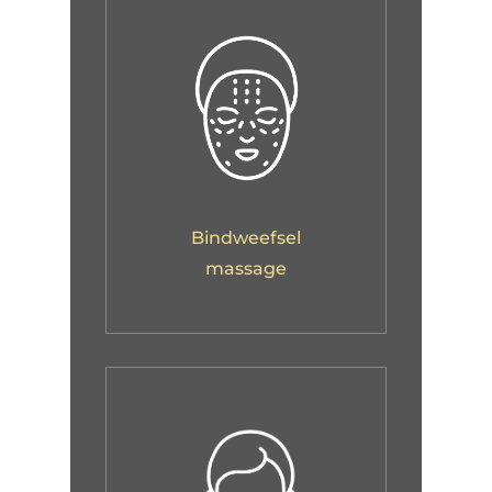
Bindweefsel
massage