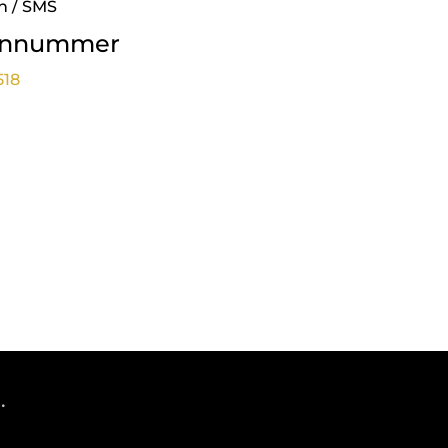
n / SMS
onnummer
518
.