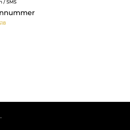
n / SMS
onnummer
518
.