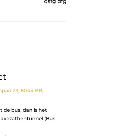
dsfg dfg
ct
npad 23, 8044 BB,
 de bus, dan is het
Havezathentunnel (Bus