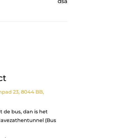
dsa
ct
npad 23, 8044 BB,
 de bus, dan is het
Havezathentunnel (Bus