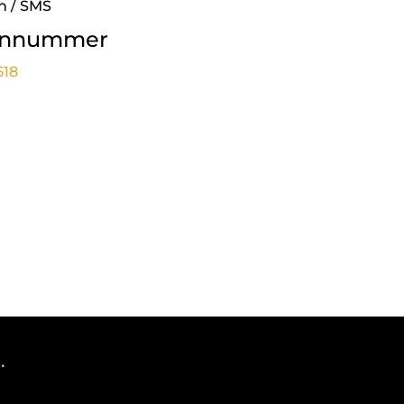
n / SMS
onnummer
518
.