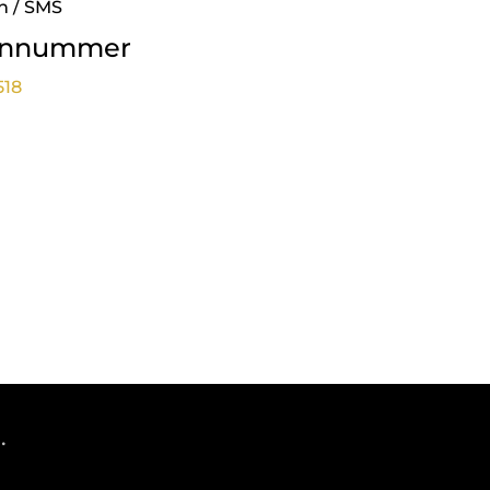
n / SMS
onnummer
518
.