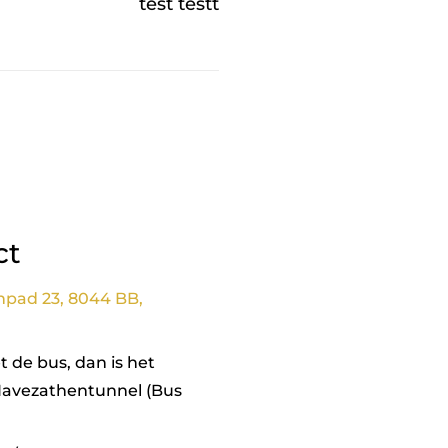
test testt
ct
npad 23, 8044 BB,
 de bus, dan is het
Havezathentunnel (Bus