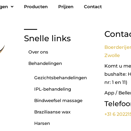
ngen
Producten
Prijzen
Contact
Conta
Snelle links
Boerderije
Over ons
Zwolle
Behandelingen
Komt u met
bushalte: 
Gezichtsbehandelingen
nr: 1 en 11)
IPL-behandeling
App / Belle
Bindweefsel massage
Telefo
Braziliaanse wax
+31 6 20221
Harsen