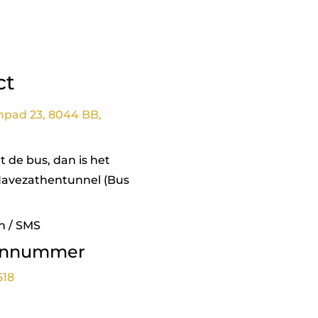
ct
npad 23, 8044 BB,
 de bus, dan is het
Havezathentunnel (Bus
n / SMS
onnummer
518