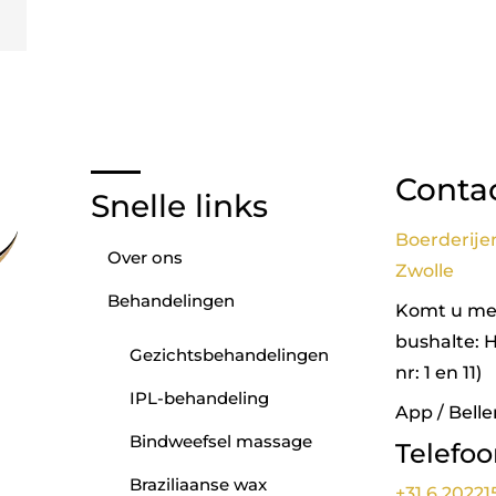
Conta
Snelle links
Boerderije
Over ons
Zwolle
Behandelingen
Komt u met
bushalte: 
Gezichtsbehandelingen
nr: 1 en 11)
IPL-behandeling
App / Belle
Bindweefsel massage
Telefo
Braziliaanse wax
+31 6 20221