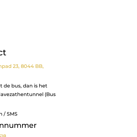
ct
npad 23, 8044 BB,
 de bus, dan is het
Havezathentunnel (Bus
n / SMS
onnummer
518