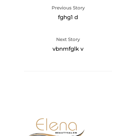
Previous Story
fghg1 d
Next Story
vbnmfglk v