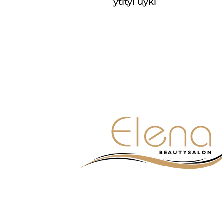
ytityi uykl