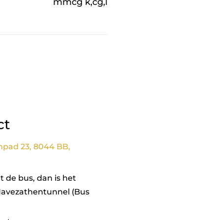
mmcg k,cg,l
ct
npad 23, 8044 BB,
 de bus, dan is het
Havezathentunnel (Bus