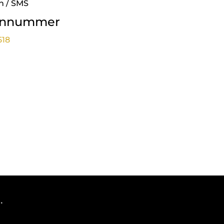
n / SMS
onnummer
518
.